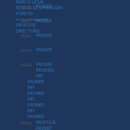
MARCO LEGAL
2025
PRODEP
REGLAS DE OPERACIÓN
FONDOS
EXTRAORDINARIOS
2021
PRODEP
PROFOCIE
DIRECTORIO
2022
PRODEP
2023
PRODEP
2024
PRODEP
PROEXES
PIFI
PROMEP
PIFI
PROMEP
PIFI
PROMEP
PIFI
PROMEP
2014
PROFOCIE
PRODEP