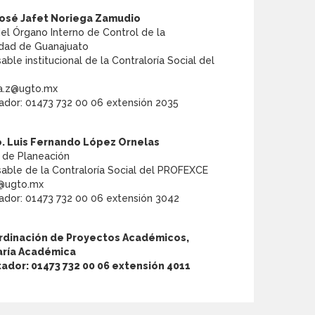
José Jafet Noriega Zamudio
del Órgano Interno de Control de la
idad de Guanajuato
ble institucional de la Contraloría Social del
ga.z@ugto.mx
dor: 01473 732 00 06 extensión 2035
. Luis Fernando López Ornelas
 de Planeación
able de la Contraloría Social del PROFEXCE
z@ugto.mx
dor: 01473 732 00 06 extensión 3042
rdinación de Proyectos Académicos,
aría Académica
dor: 01473 732 00 06 extensión 4011