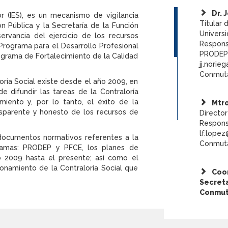
Dr. 
or (IES), es un mecanismo de vigilancia
Titular 
n Pública y la Secretaría de la Función
Univers
servancia del ejercicio de los recursos
Responsa
rograma para el Desarrollo Profesional
PRODEP
ograma de Fortalecimiento de la Calidad
jj.norie
Conmuta
oría Social existe desde el año 2009, en
e difundir las tareas de la Contraloría
miento y, por lo tanto, el éxito de la
Mtro
ransparente y honesto de los recursos de
Director
Respons
lf.lope
documentos normativos referentes a la
Conmuta
ogramas: PRODEP y PFCE, los planes de
o 2009 hasta el presente; así como el
onamiento de la Contraloría Social que
Coo
Secret
Conmuta